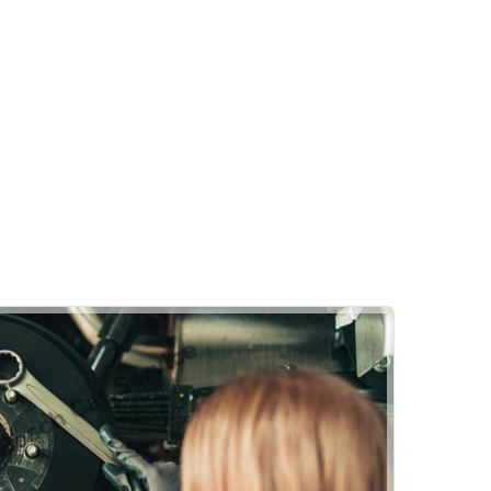
Motor
Yağ & Filtre Değişimi
lirtileri
ri
Torcar Otomotiv
Rehber
Lastik
Hizmetlerimiz