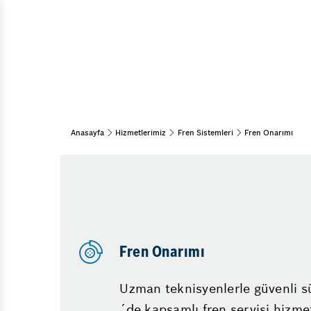
Motor Subap 
Araç Bakım & Onarım
Baskı Balata
Bahar Bakımı
Muayene Ve Bakım
Triger Kayış
Kış Bakımı
Helezon Yayı
Periyodik Bakım
Silindir Kap
15 Adım Kontrol
Anasayfa
Hizmetlerimiz
Fren Sistemleri
Fren Onarımı
Fren Sistemleri
Fren Onarımı
Fren İnovasyonları
Diğer Hizmetlerimiz
Emniyet Sistemleri
Fren Onarımı
Uzman teknisyenlerle güvenli s
´de kapsamlı fren servisi hizme