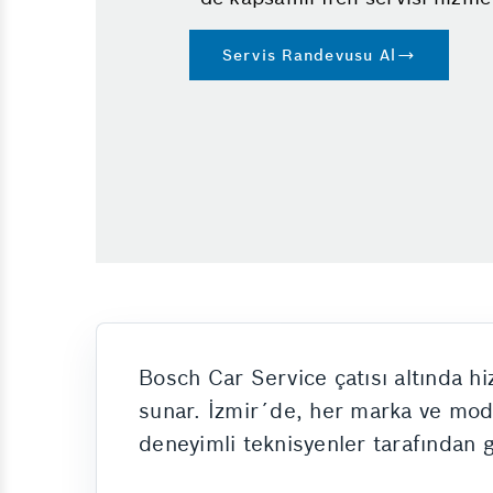
Servis Randevusu Al
Bosch Car Service çatısı altında h
sunar. İzmir´de, her marka ve model
deneyimli teknisyenler tarafından 