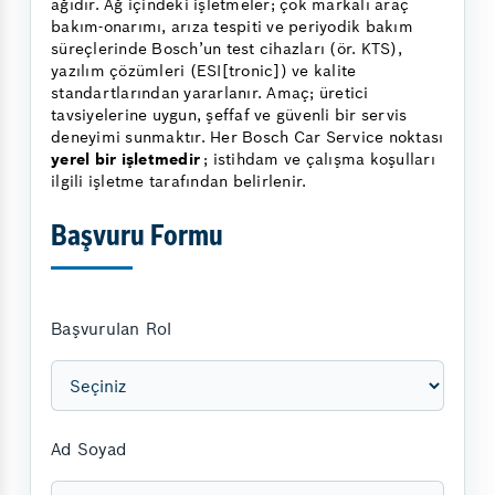
ağıdır. Ağ içindeki işletmeler; çok markalı araç
bakım-onarımı, arıza tespiti ve periyodik bakım
süreçlerinde Bosch’un test cihazları (ör. KTS),
yazılım çözümleri (ESI[tronic]) ve kalite
standartlarından yararlanır. Amaç; üretici
tavsiyelerine uygun, şeffaf ve güvenli bir servis
deneyimi sunmaktır. Her Bosch Car Service noktası
yerel bir işletmedir
; istihdam ve çalışma koşulları
ilgili işletme tarafından belirlenir.
Başvuru Formu
Başvurulan Rol
Ad Soyad