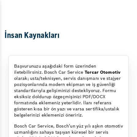
İnsan Kaynakları
Başvurunuzu aşağıdaki form üzerinden
iletebilirsiniz. Bosch Car Service
Torcar Otomotiv
olarak; usta/teknisyen, servis danışmanı ve stajyer
pozisyonlarında modern ekipman ve iş güvenliği
standartlarıyla gelişiminizi destekliyoruz. Formu
eksiksiz doldurup özgeçmişinizi PDF/DOCX
formatında eklemeniz yeterlidir. İlanı referans
gösteren kısa bir ön yazı ve varsa sertifika/ustalık
belgelerinizi eklemenizi öneririz.
Bosch Car Service, Bosch’un yüz yılı aşkın otomotiv
uzmanlığını sahaya taşıyan küresel bir servis